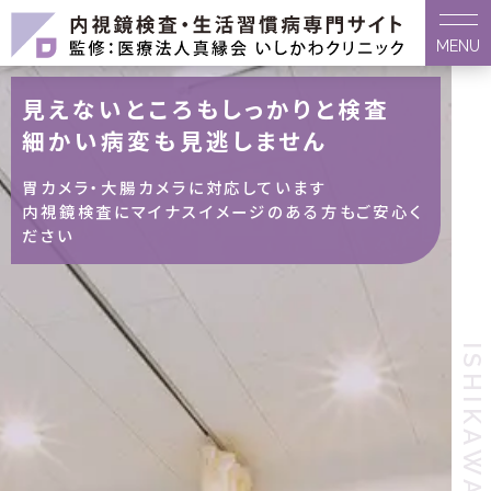
MENU
地域の方のよりどころでありたい
見えないところもしっかりと検査
患者さんの末長い健康を支えたい
幅広い治療で多くの
細かい病変も見逃しません
早期治療と対策のご提案をさせてい
患者さんを支えます
ただきます
胃カメラ・大腸カメラに対応しています
内視鏡検査にマイナスイメージのある方もご安心く
内科全般から外科、肛門科などに対応
健康診断の結果を放置するのは危険です
ださい
どんな不調でもまずはご相談ください
診断の結果ごと当院までお持ちください
ISHIKAWA CLINIC