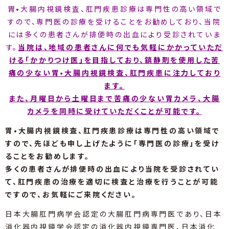
胃•大腸内視鏡検査、肛門疾患診療は専門性の高い領域で
すので、専門医の診療を受けることをお勧めしており、
当院
には多くの患者さんが排便時の出血により受診されていま
す。
当院は、地域の患者さんに何でも気軽にかかっていただ
ける「かかりつけ医」を目指しており、
鎮静剤を使用した苦
痛の少ない胃•大腸内視鏡検査、肛門疾患に注力しており
ます。
また、月曜日から土曜日まで苦痛の少ない胃カメラ、大腸
カメラを同時に受けていただくことが可能です。
胃•大腸内視鏡検査、肛門疾患診療は専門性の高い領域で
すので、先ほども申し上げたように「専門医の診療」を受け
ることをお勧めします。
多くの患者さんが排便時の出血により当院を受診されてい
て、肛門疾患の治療を適切に検査と治療を行うことが可能
ですので、お気軽にご来院ください。
日本大腸肛門病学会認定の大腸肛門病専門医であり、日本
消化器内視鏡学会認定の消化器内視鏡専門医、日本消化