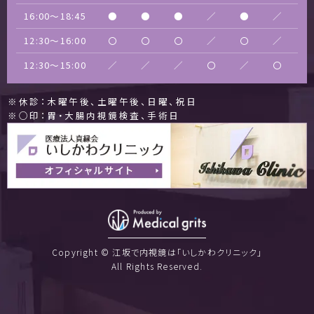
16:00〜18:45
●
●
●
／
●
／
12:30〜16:00
〇
〇
〇
／
〇
／
12:30〜15:00
／
／
／
〇
／
〇
※休診：木曜午後、土曜午後、日曜、祝日
※○印：胃・大腸内視鏡検査、手術日
Copyright © 江坂で内視鏡は「いしかわクリニック」
All Rights Reserved.