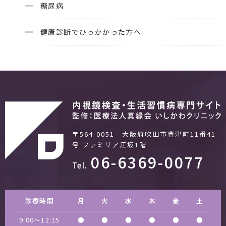
糖尿病
健康診断でひっかかった方へ
〒564-0051 大阪府吹田市豊津町11番41
号
ファミリア江坂1階
06-6369-0077
Tel.
診療時間
月
火
水
木
金
土
9:00〜12:15
●
●
●
●
●
●