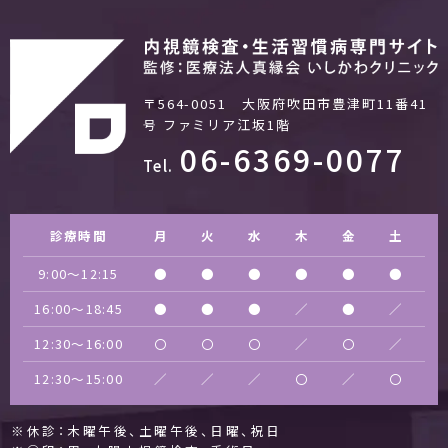
〒564-0051 大阪府吹田市豊津町11番41
号
ファミリア江坂1階
06-6369-0077
Tel.
診療時間
月
火
水
木
金
土
9:00〜12:15
●
●
●
●
●
●
16:00〜18:45
●
●
●
／
●
／
12:30〜16:00
〇
〇
〇
／
〇
／
12:30〜15:00
／
／
／
〇
／
〇
※休診：木曜午後、土曜午後、日曜、祝日