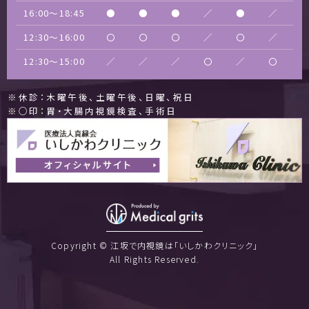
16:00〜18:45
●
●
●
／
●
／
12:30〜16:00
〇
〇
〇
／
〇
／
12:30〜15:00
／
／
／
〇
／
〇
※休診：木曜午後、土曜午後、日曜、祝日
※○印：胃・大腸内視鏡検査、手術日
Copyright © 江坂で内視鏡は「いしかわクリニック」
All Rights Reserved.